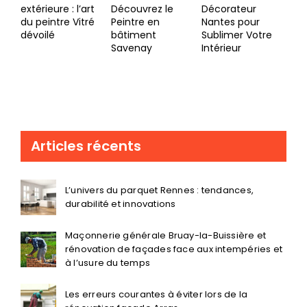
murale
transformation :
Peintre
Éco
extérieure : l’art
Découvrez le
Décorateur
te
du peintre Vitré
Peintre en
Nantes pour
pei
dévoilé
bâtiment
Sublimer Votre
fa
Savenay
Intérieur
Articles récents
L’univers du parquet Rennes : tendances,
durabilité et innovations
Maçonnerie générale Bruay-la-Buissière et
rénovation de façades face aux intempéries et
à l’usure du temps
Les erreurs courantes à éviter lors de la