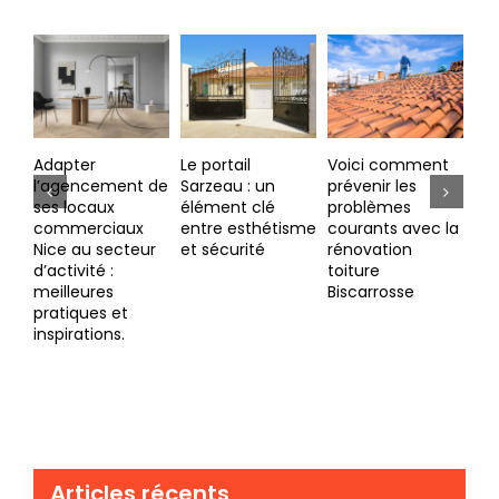
Adapter
Le portail
Voici comment
La
l’agencement de
Sarzeau : un
prévenir les
Lav
ses locaux
élément clé
problèmes
fac
commerciaux
entre esthétisme
courants avec la
quo
Nice au secteur
et sécurité
rénovation
ma
d’activité :
toiture
meilleures
Biscarrosse
pratiques et
inspirations.
Articles récents