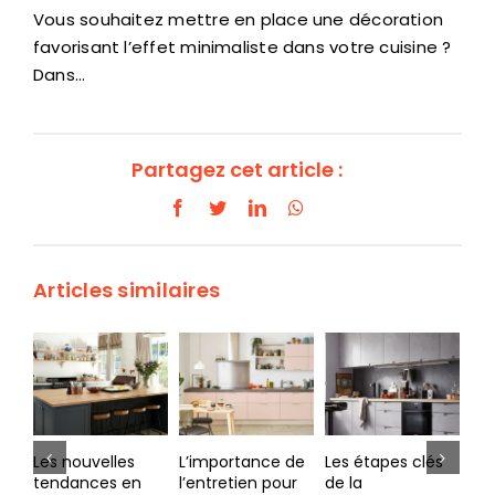
Vous souhaitez mettre en place une décoration
favorisant l’effet minimaliste dans votre cuisine ?
Dans…
Partagez cet article :
Facebook
Twitter
LinkedIn
WhatsApp
Articles similaires
s
L’importance de
Les étapes clés
Cuisines à
en
l’entretien pour
de la
Nantes :
de
une cuisine sur
planification d’un
comment