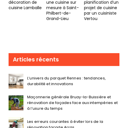
balle
mesure à Saint-
projet de cuisine
intégrer une
Philbert-de-
par un cuisiniste
cuisine ouverte
Grand-Lieu
Vertou
dans un espace
de vie vaste
Articles récents
L’univers du parquet Rennes : tendances,
durabilité et innovations
Maçonnerie générale Bruay-la-Buissière et
rénovation de façades face aux intempéries et
à l’usure du temps
Les erreurs courantes à éviter lors de la